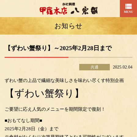
MENU
お知らせ
【ずわい蟹祭り】～2025年2月28日まで
共通
2025.02.04
ずわい蟹の上品で繊細な美味しさを味わい尽くす特別企画
【ずわい蟹祭り】
ご要望に応え人気のメニューを期間限定で復刻！
■おもてなし期間■
2025年2月28日（金）まで
※食材がなくなり次第早期終了となる可能性がございます。