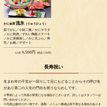
流氷
かに会席
（りゅうひょう）
茹でがに／小鉢二種／かにサラダ
／かに刺身／ずわい陶板ステーキ
／かに茶碗蒸し／かに天ぷら／寿
司／お椀／デザート
6,500円
1人前
(税込7,150円)
長寿祝い
生まれ年の干支が一回りして元にもどることからその呼び名
があり第二の人生の門出を祝うならわしです。
※季節によって内容が変更になる場合がございます。詳しくはスタッフへお
問い合わせください。
※写真は盛付けの一例です。器類・メニュー構成は若干異なる場合がありま