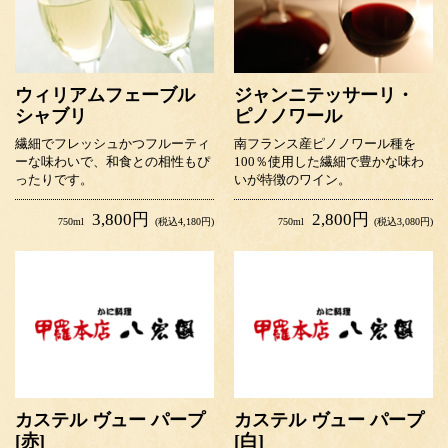
ウィリアムフェーブル
ジャンニテッサーリ・
シャブリ
ピノノワール
繊細でフレッシュかつフルーティ
南フランス産ピノノワール種を
ーな味わいで、和食との相性もぴ
100％使用した繊細で豊かな味わ
ったりです。
いが特徴のワイン。
3,800円
2,800円
750ml
(税込4,180円)
750ml
(税込3,080円)
カステル ヴュー パープ
カステル ヴュー パープ
[赤]
[白]