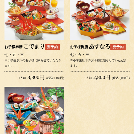
こでまり
あすなろ
要予約
要予約
お子様御膳
お子様御膳
七・五・三
七・五・三
※小学生以下のお子様に限らせていただき
※小学生以下のお子様に限らせていただき
ます。
ます。
3,800円
2,800円
1人前
(税込4,180円)
1人前
(税込3,080円)