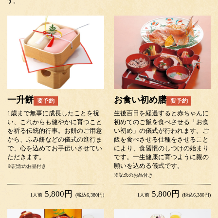
す。
一升餅
お食い初め膳
要予約
要予約
1歳まで無事に成長したことを祝
生後百日を経過すると赤ちゃんに
い、これからも健やかに育つこと
初めてのご飯を食べさせる「お食
を祈る伝統的行事。お餅のご用意
い初め」の儀式が行われます。ご
から、ふみ餅などの儀式の進行ま
飯を食べさせる仕種をさせること
で、心を込めてお手伝いさせてい
により、食習慣のしつけの始まり
ただきます。
です。一生健康に育つように親の
願いを込める儀式です。
※記念のお品付き
※記念のお品付き
5,800円
5,800円
1人前
(税込6,380円)
1人前
(税込6,380円)