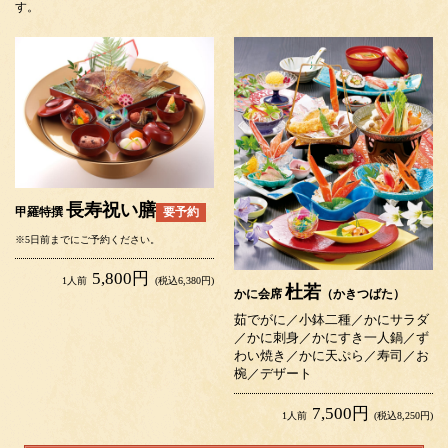
す。
長寿祝い膳
要予約
甲羅特撰
※5日前までにご予約ください。
5,800円
1人前
(税込6,380円)
杜若
かに会席
（かきつばた）
茹でがに／小鉢二種／かにサラダ
／かに刺身／かにすき一人鍋／ず
わい焼き／かに天ぷら／寿司／お
椀／デザート
7,500円
1人前
(税込8,250円)