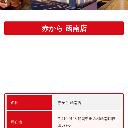
赤から 函南店
名称
赤から 函南店
〒419-0125 静岡県田方郡函南町肥
所在地
田377-5