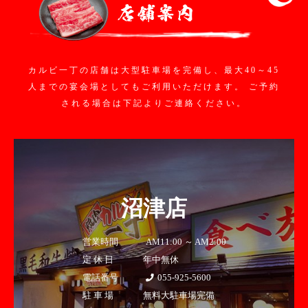
カルビ一丁の店舗は大型駐車場を完備し、最大40～45
人までの宴会場としてもご利用いただけます。
ご予約
される場合は下記よりご連絡ください。
沼津店
営業時間
AM11:00 ～ AM2:00
定 休 日
年中無休
電話番号
055-925-5600
駐 車 場
無料大駐車場完備