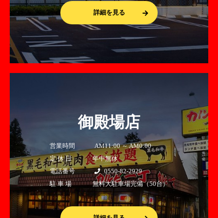
詳細を見る
御殿場店
営業時間
AM11:00 ～ AM0:00
定 休 日
年中無休
電話番号
0550-82-2929
駐 車 場
無料大駐車場完備（50台）
詳細を見る