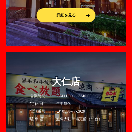
詳細を見る
大仁店
営業時間
AM11:00 ～ AM0:00
定 休 日
年中無休
電話番号
0558-77-2929
駐 車 場
無料大駐車場完備（50台）