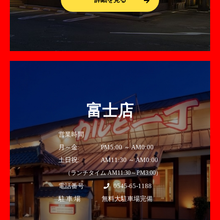
富士店
営業時間
月～金:
PM5:00 ～ AM0:00
土日祝:
AM11:30 ～ AM0:00
（ランチタイム AM11:30～PM3:00）
電話番号
0545-65-1188
駐 車 場
無料大駐車場完備